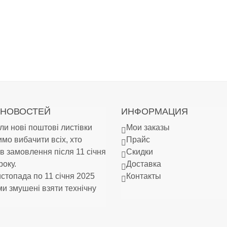
 НОВОСТЕЙ
ИНФОРМАЦИЯ
и нові поштові листівки
Мои заказы
мо вибачити всіх, хто
Прайс
в замовлення після 11 січня
Скидки
року.
Доставка
истопада по 11 січня 2025
Контакты
ми змушені взяти технічну