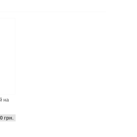
й на
0 грн.