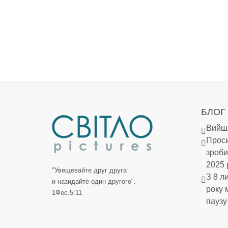
БЛОГ
Вийшл
Проси
зроби
2025 
"Увещевайте друг друга
З 8 л
и назидайте один другого".
року 
1Фес.5:11
паузу