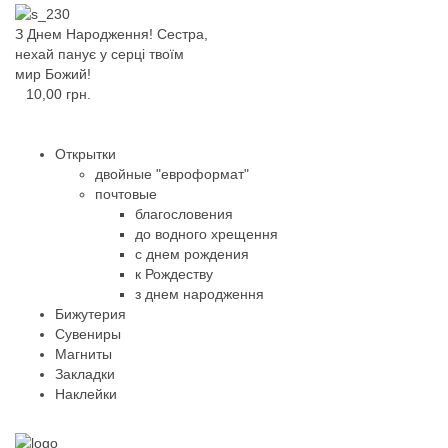
З Днем Народження! Сестра,
нехай панує у серці твоїм
мир Божий!
10,00 грн.
Открытки
двойные "евроформат"
почтовые
благословения
до водного хрещення
с днем рождения
к Рождеству
з днем народження
Бижутерия
Сувениры
Магниты
Закладки
Наклейки