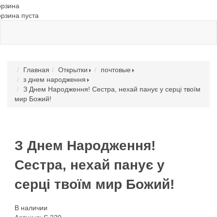
орзина
орзина пуста
Главная
Открытки
почтовые
з днем народження
З Днем Народження! Сестра, нехай панує у серці твоїм
мир Божий!
З Днем Народження!
Сестра, нехай панує у
серці твоїм мир Божий!
В наличии