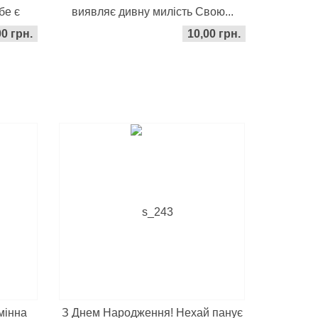
бе є
виявляє дивну милість Свою...
00 грн.
10,00 грн.
мінна
З Днем Народження! Нехай панує