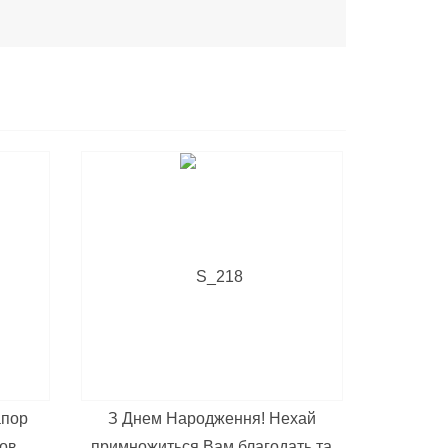
апор
З Днем Народження! Нехай
бов
примножиться Вам благодать та