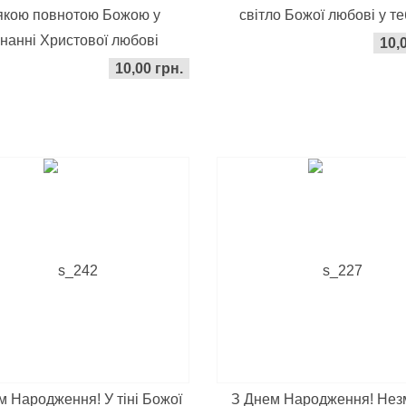
якою повнотою Божою у
світло Божої любові у те
знанні Христової любові
10,
10,00 грн.
м Народження! У тіні Божої
З Днем Народження! Нез