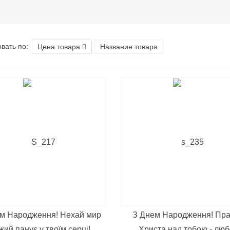
вать по:
Цена товара
Название товара
м Народження! Нехай мир
З Днем Народження! Пр
ий панує у твоїм серці!
Христа над тобою - лю