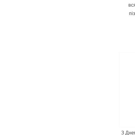
вс
пі
З Дне