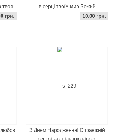
а твоя
в серці твоїм мир Божий
00 грн.
10,00 грн.
 любов
З Днем Народження! Справжній
сестрі за спільною вірою: