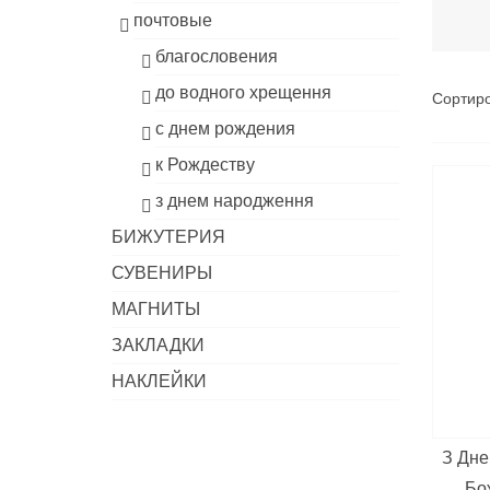
почтовые
благословения
до водного хрещення
Сортиро
с днем рождения
к Рождеству
з днем народження
БИЖУТЕРИЯ
СУВЕНИРЫ
МАГНИТЫ
ЗАКЛАДКИ
НАКЛЕЙКИ
З Дне
Бож