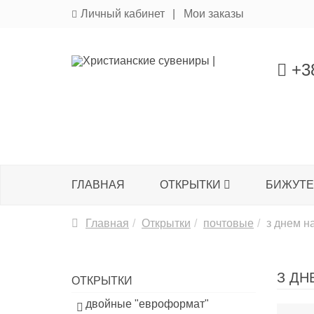
Личный кабинет
Мои заказы
+38
ГЛАВНАЯ
ОТКРЫТКИ
БИЖУТ
Главная
Открытки
почтовые
з днем 
З ДН
ОТКРЫТКИ
двойные "евроформат"