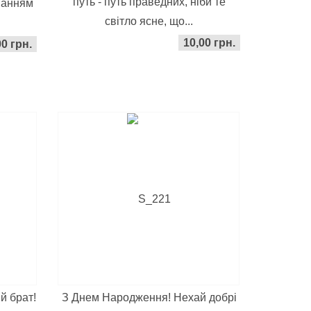
путь - путь праведних, ніби те
ванням
світло ясне, що...
10,00 грн.
00 грн.
й брат!
З Днем Народження! Нехай добрі