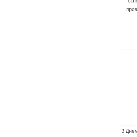
Госп
пров
З Днем