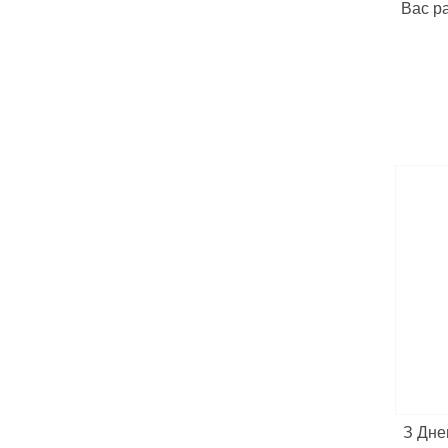
Вас р
З Дне