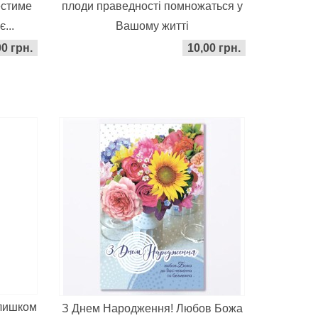
естиме
плоди праведності помножаться у
...
Вашому житті
00 грн.
10,00 грн.
длишком
З Днем Народження! Любов Божа