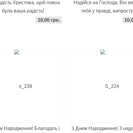
адість Христова, щоб повна
Надійся на Господа, Він в
була ваша радість!
тебе у правді, випростує
10,00 грн.
10,
м Народження! Благодать і
З Днем Народження! З на