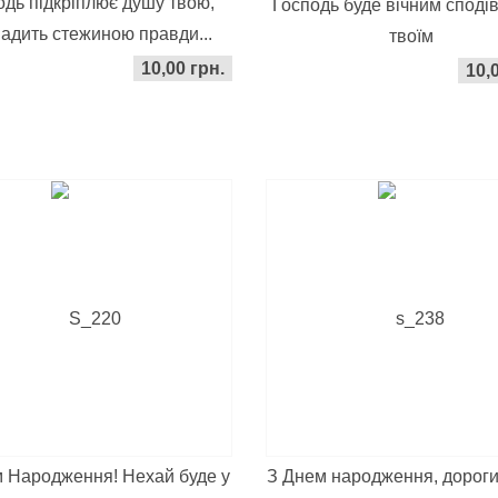
одь підкріплює душу твою,
Господь буде вічним споді
адить стежиною правди...
твоїм
10,00 грн.
10,
 Народження! Нехай буде у
З Днем народження, дороги