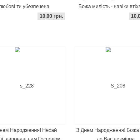
любові ти убезпечена
Божа милість - навіки втіх
10,00 грн.
10,
нем Народження! Нехай
З Днем Народження! Божа
ці, даровані нам Господом,..
до Вас незмінна